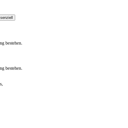
senziell
ung bestehen.
ung bestehen.
s,