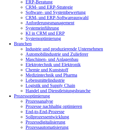
ERP-Beratung
CRM- und ERP-Strategie
Software- und Systembewertung
CRM- und ERP-Softwareauswahl
Anforderungsmanagement
Systemeinführung
KI in CRM und ERP
Systemoptimierung
Branchen
Industrie und produzierende Unternehmen
Automobilindustrie und Zulieferer
Maschinen- und Anlagenbau
Elektrotechnik und Elektronik
Chemie und Kunststoff
Medizintechnik und Pharma
Lebensmittelindustrie
Logistik und Supply Chain
Handel und Dienstleistungsbranche
Prozessoptimierung
Prozessanalyse
Prozesse nachhaltig optimieren
End-to-End-Prozesse
Sollprozessentwicklung
Prozessdigitalisierung
Prozessautomatisierung