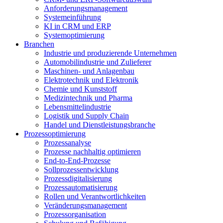
Anforderungsmanagement
Systemeinführung
KI in CRM und ERP
Systemoptimierung
Branchen
Industrie und produzierende Unternehmen
Automobilindustrie und Zulieferer
Maschinen- und Anlagenbau
Elektrotechnik und Elektronik
Chemie und Kunststoff
Medizintechnik und Pharma
Lebensmittelindustrie
Logistik und Supply Chain
Handel und Dienstleistungsbranche
Prozessoptimierung
Prozessanalyse
Prozesse nachhaltig optimieren
End-to-End-Prozesse
Sollprozessentwicklung
Prozessdigitalisierung
Prozessautomatisierung
Rollen und Verantwortlichkeiten
Veränderungsmanagement
Prozessorganisation